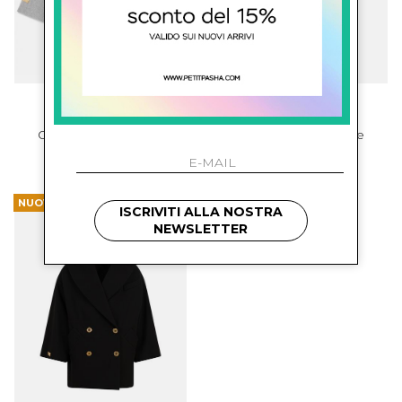
balmain kids
balmain kids
Cappotto Doppiopetto
Gilet Con Applicaizone
€ 692.00
€ 461.00
NUOVI ARRIVI
ISCRIVITI ALLA NOSTRA
NEWSLETTER