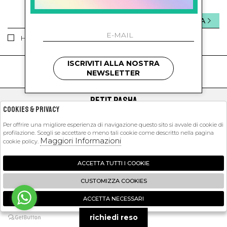
INVIA
Ho letto ed accettato le condizioni sulla privacy.
ISCRIVITI ALLA NOSTRA
kids
kids
NEWSLETTER
PETIT PASHA
Cookies & Privacy
SHOPPING
Per offrire una migliore esperienza di navigazione questo sito si avvale di cookie di
profilazione. Scegli se accettare o meno tali cookie come descritto nella pagina
EXTRA
Maggiori Informazioni
cookie policy.
ACCETTA TUTTI I COOKIE
2026 Petit Pasha - P.iva : 09423341214 Powered by
Atelier
società
gruppo
CUSTOMIZZA COOKIES
Zucchetti
ACCETTA NECESSARI
🍪
richiedi reso