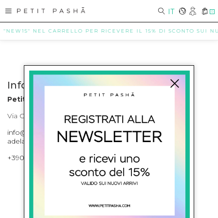
IT
0
E "NEW15" NEL CARRELLO PER RICEVERE IL 15% DI SCONTO SUI NUO
Info contatti
Petit Pasha
Via Cilea, 255 Napoli Corso Umberto I 301 Napoli
info@petitpasha.com, petitpasha@hotmail.it,
adelaide.petitpasha@hotmail.com
+39081643421 , +390812351280
ISCRIVITI ALLA NEWSLETTER