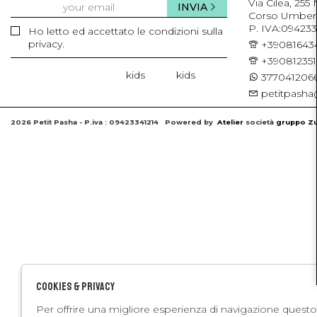
Via Cilea, 255
INVIA
Corso Umberto 
P. IVA:094233
Ho letto ed accettato le condizioni sulla
privacy.
+39081643
+39081235
kids
kids
3770412066
petitpasha@
2026 Petit Pasha - P.iva : 09423341214 Powered by
Atelier
società
gruppo Zu
Cookies & Privacy
Per offrire una migliore esperienza di navigazione questo 