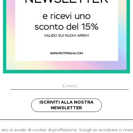
 Napoli
L'azienda
I 301 Napoli - Italia
Resi
41214
Contatti
421
Pagamenti
1280
Spedizione
 , 3397314295
hotmail.it
cchetti
ISCRIVITI ALLA NOSTRA
NEWSLETTER
sito si avvale di cookie di profilazione. Scegli se accettare o me