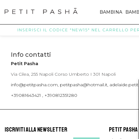
BAMBINA
BAMB
INSERISCI IL CODICE "NEW15" NEL CARRELLO PER 
Info contatti
Petit Pasha
Via Cilea, 255 Napoli Corso Umberto I 301 Napoli
info@petitpasha.com, petitpasha@hotmail.it, adelaide.pe
+39081643421 , +390812351280
ISCRIVITI ALLA NEWSLETTER
PETIT PASHA