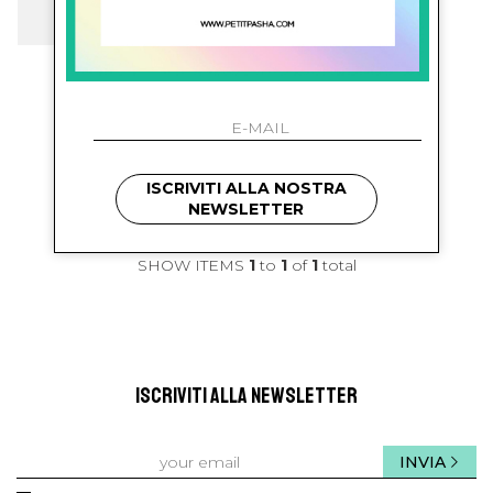
balmain kids
Tuta Smanicata
€ 446.00
-29.8%
€ 313.00
ISCRIVITI ALLA NOSTRA
NEWSLETTER
SHOW ITEMS
1
to
1
of
1
total
ISCRIVITI ALLA NEWSLETTER
INVIA