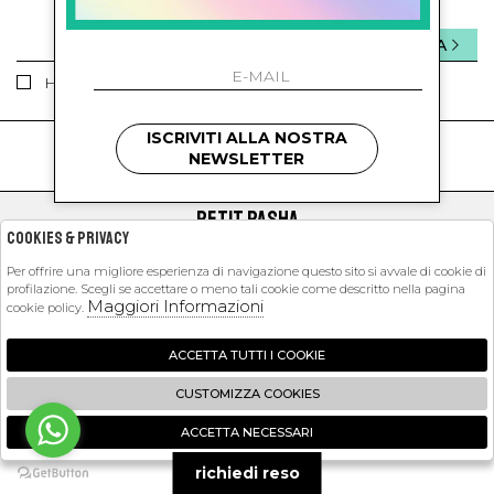
INVIA
Ho letto ed accettato le condizioni sulla privacy.
ISCRIVITI ALLA NOSTRA
kids
kids
NEWSLETTER
PETIT PASHA
Cookies & Privacy
SHOPPING
Per offrire una migliore esperienza di navigazione questo sito si avvale di cookie di
profilazione. Scegli se accettare o meno tali cookie come descritto nella pagina
EXTRA
Maggiori Informazioni
cookie policy.
ACCETTA TUTTI I COOKIE
2026 Petit Pasha - P.iva : 09423341214 Powered by
Atelier
società
gruppo
CUSTOMIZZA COOKIES
Zucchetti
ACCETTA NECESSARI
🍪
richiedi reso