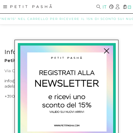
IT
0
 "NEW15" NEL CARRELLO PER RICEVERE IL 15% DI SCONTO SUI NUOV
Info contatti
Petit Pasha
Via Cilea, 255 Napoli Corso Umberto I 301 Napoli
info@petitpasha.com, petitpasha@hotmail.it,
adelaide.petitpasha@hotmail.com
+39081643421 , +390812351280
ISCRIVITI ALLA NEWSLETTER