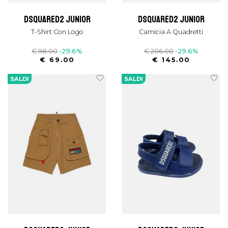
dsquared2 junior
dsquared2 junior
T-Shirt Con Logo
Camicia A Quadretti
€ 98.00
-29.6%
€ 206.00
-29.6%
€ 69.00
€ 145.00
SALDI
SALDI