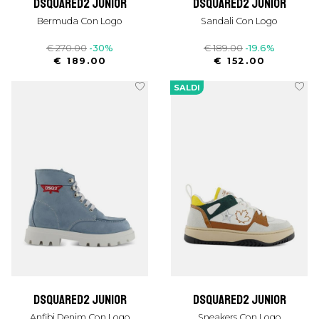
dsquared2 junior
dsquared2 junior
Bermuda Con Logo
Sandali Con Logo
€ 270.00
-30%
€ 189.00
-19.6%
€ 189.00
€ 152.00
SALDI
dsquared2 junior
dsquared2 junior
Anfibi Denim Con Logo
Sneakers Con Logo