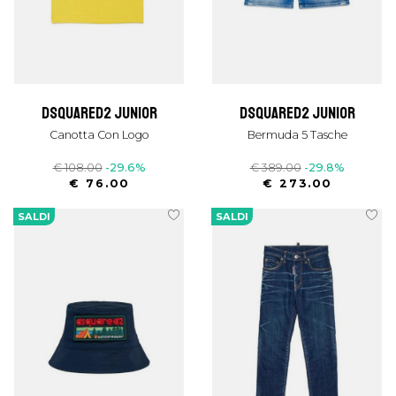
dsquared2 junior
dsquared2 junior
Canotta Con Logo
Bermuda 5 Tasche
€ 108.00
-29.6%
€ 389.00
-29.8%
€ 76.00
€ 273.00
SALDI
SALDI