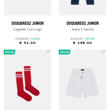
dsquared2 junior
dsquared2 junior
Cappello Con Logo
Jeans 5 Tasche
€ 108.00
-14.8%
€ 411.00
-29.9%
€ 92.00
€ 288.00
SALDI
SALDI