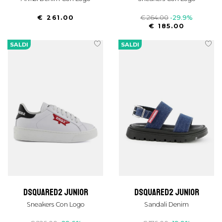
€ 261.00
€ 264.00
-29.9%
€ 185.00
SALDI
SALDI
dsquared2 junior
dsquared2 junior
Sneakers Con Logo
Sandali Denim