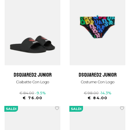
dsquared2 junior
dsquared2 junior
Ciabatte Con Logo
Costume Con Logo
€ 84.00
-9.5%
€ 98.00
-14.3%
€ 76.00
€ 84.00
SALDI
SALDI