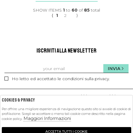
SHOW ITEMS
1
to
60
of
85
total
⟨
1
2
⟩
ISCRIVITI ALLA NEWSLETTER
INVIA
Ho letto ed accettato le condizioni sulla privacy.
kids
kids
Cookies & Privacy
Per offrire una migliore esperienza di navigazione questo sito si avvale di cookie di
profilazione. Scegli se accettare o meno tali cookie come descritto nella pagina
PETIT PASHA
Maggiori Informazioni
cookie policy.
SHOPPING
ACCETTA TUTTI I COOKIE