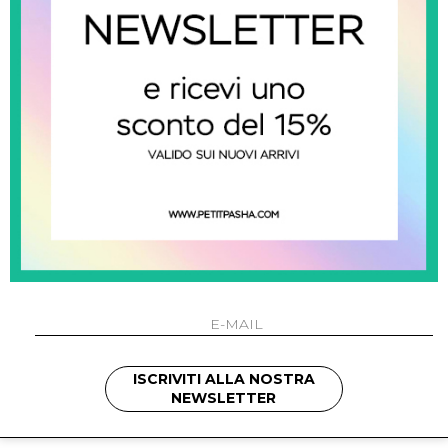
monnalisa kids
Jeans Con Ricamo
€ 135.00
-29.6%
€ 95.00
ISCRIVITI ALLA NOSTRA
SHOW ITEMS
1
to
2
of
2
total
NEWSLETTER