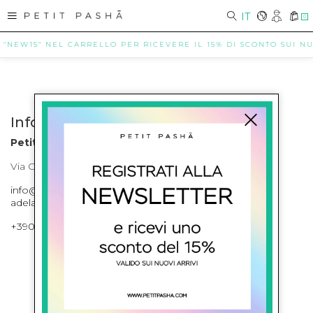
IT
0
 "NEW15" NEL CARRELLO PER RICEVERE IL 15% DI SCONTO SUI NUO
Info contatti
Petit Pasha
Via Cilea, 255 Napoli Corso Umberto I 301 Napoli
info@petitpasha.com, petitpasha@hotmail.it,
adelaide.petitpasha@hotmail.com
+39081643421 , +390812351280
ISCRIVITI ALLA NEWSLETTER