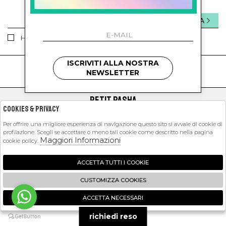
INVIA
Ho letto ed accettato le condizioni sulla privacy.
ISCRIVITI ALLA NOSTRA
kids
kids
NEWSLETTER
PETIT PASHA
Cookies & Privacy
SHOPPING
Per offrire una migliore esperienza di navigazione questo sito si avvale di cookie di
profilazione. Scegli se accettare o meno tali cookie come descritto nella pagina
EXTRA
Maggiori Informazioni
cookie policy.
ACCETTA TUTTI I COOKIE
2026 Petit Pasha - P.iva : 09423341214 Powered by
Atelier
società
gruppo
CUSTOMIZZA COOKIES
Zucchetti
ACCETTA NECESSARI
🍪
richiedi reso