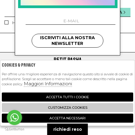
INVIA
Ho letto ed accettato le condizioni sulla privacy.
ISCRIVITI ALLA NOSTRA
kids
kids
NEWSLETTER
PETIT PASHA
Cookies & Privacy
SHOPPING
Per offrire una migliore esperienza di navigazione questo sito si avvale di cookie di
profilazione. Scegli se accettare o meno tali cookie come descritto nella pagina
EXTRA
Maggiori Informazioni
cookie policy.
ACCETTA TUTTI I COOKIE
2026 Petit Pasha - P.iva : 09423341214 Powered by
Atelier
società
gruppo
CUSTOMIZZA COOKIES
Zucchetti
ACCETTA NECESSARI
🍪
richiedi reso