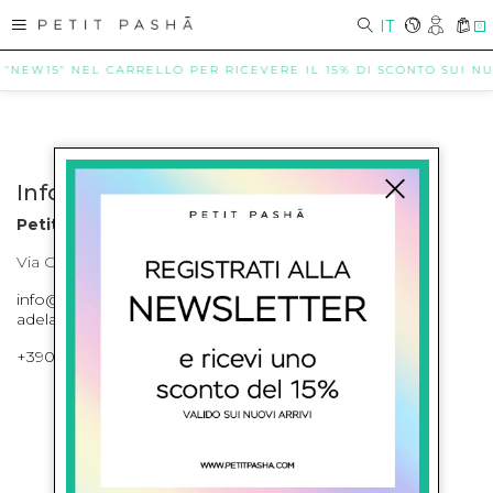
IT
0
 "NEW15" NEL CARRELLO PER RICEVERE IL 15% DI SCONTO SUI NUO
Info contatti
Petit Pasha
Via Cilea, 255 Napoli Corso Umberto I 301 Napoli
info@petitpasha.com, petitpasha@hotmail.it,
adelaide.petitpasha@hotmail.com
+39081643421 , +390812351280
ISCRIVITI ALLA NEWSLETTER