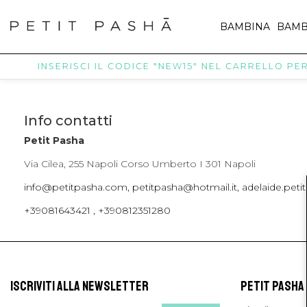
BAMBINA
BAMB
INSERISCI IL CODICE "NEW15" NEL CARRELLO PER 
Info contatti
Petit Pasha
Via Cilea, 255 Napoli Corso Umberto I 301 Napoli
info@petitpasha.com, petitpasha@hotmail.it, adelaide.pe
+39081643421 , +390812351280
ISCRIVITI ALLA NEWSLETTER
PETIT PASHA