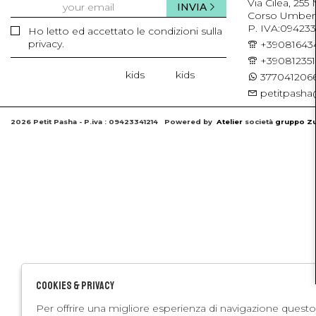
Via Cilea, 255
INVIA
Corso Umberto 
P. IVA:094233
Ho letto ed accettato le condizioni sulla
privacy.
+39081643
+39081235
kids
kids
3770412066
petitpasha@
2026 Petit Pasha - P.iva : 09423341214 Powered by
Atelier
società
gruppo Zu
Cookies & Privacy
Per offrire una migliore esperienza di navigazione questo 