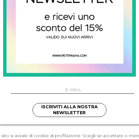
 Napoli
L'azienda
I 301 Napoli - Italia
Resi
41214
Contatti
421
Pagamenti
1280
Spedizione
 , 3397314295
hotmail.it
cchetti
ISCRIVITI ALLA NOSTRA
NEWSLETTER
sito si avvale di cookie di profilazione. Scegli se accettare o me