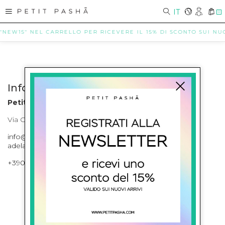
IT
0
 "NEW15" NEL CARRELLO PER RICEVERE IL 15% DI SCONTO SUI NUOV
Info contatti
Petit Pasha
Via Cilea, 255 Napoli Corso Umberto I 301 Napoli
info@petitpasha.com, petitpasha@hotmail.it,
adelaide.petitpasha@hotmail.com
+39081643421 , +390812351280
ISCRIVITI ALLA NEWSLETTER