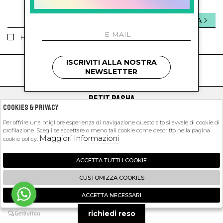
INVIA
Ho letto ed accettato le condizioni sulla privacy.
ISCRIVITI ALLA NOSTRA
kids
kids
NEWSLETTER
PETIT PASHA
Cookies & Privacy
SHOPPING
Per offrire una migliore esperienza di navigazione questo sito si avvale di cookie di
profilazione. Scegli se accettare o meno tali cookie come descritto nella pagina
EXTRA
Maggiori Informazioni
cookie policy.
ACCETTA TUTTI I COOKIE
2026 Petit Pasha - P.iva : 09423341214 Powered by
Atelier
società
gruppo
CUSTOMIZZA COOKIES
Zucchetti
ACCETTA NECESSARI
🍪
richiedi reso