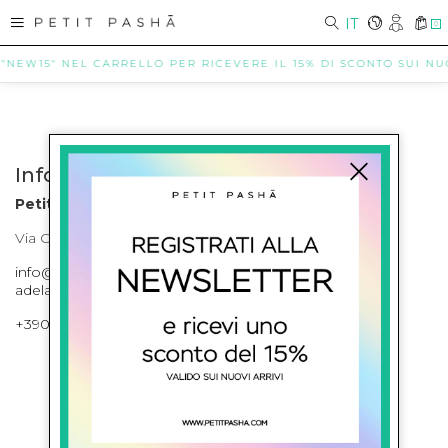
IT
0
 "NEW15" NEL CARRELLO PER RICEVERE IL 15% DI SCONTO SUI NUOV
Info contatti
Petit Pasha
Via Cilea, 255 Napoli Corso Umberto I 301 Napoli
info@petitpasha.com, petitpasha@hotmail.it,
adelaide.petitpasha@hotmail.com
+39081643421 , +390812351280
ISCRIVITI ALLA NEWSLETTER