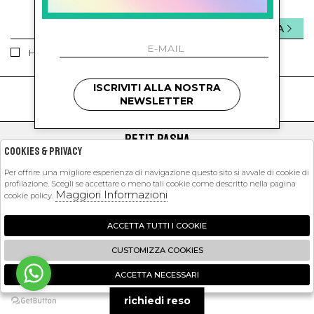
INVIA
Ho letto ed accettato le condizioni sulla privacy.
ISCRIVITI ALLA NOSTRA
kids
kids
NEWSLETTER
PETIT PASHA
Cookies & Privacy
SHOPPING
Per offrire una migliore esperienza di navigazione questo sito si avvale di cookie di
profilazione. Scegli se accettare o meno tali cookie come descritto nella pagina
EXTRA
Maggiori Informazioni
cookie policy.
ACCETTA TUTTI I COOKIE
2026 Petit Pasha - P.iva : 09423341214 Powered by
Atelier
società
gruppo
CUSTOMIZZA COOKIES
Zucchetti
ACCETTA NECESSARI
🍪
richiedi reso