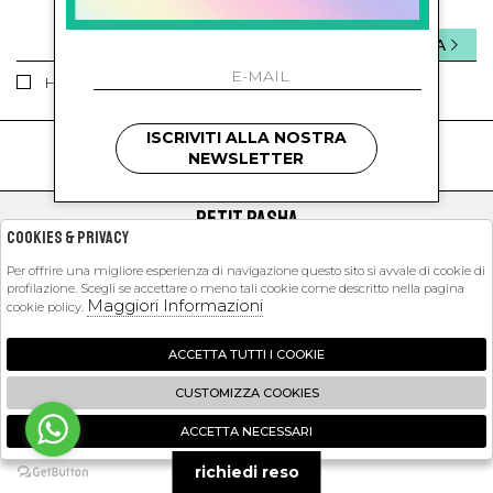
INVIA
Ho letto ed accettato le condizioni sulla privacy.
ISCRIVITI ALLA NOSTRA
kids
kids
NEWSLETTER
PETIT PASHA
Cookies & Privacy
SHOPPING
Per offrire una migliore esperienza di navigazione questo sito si avvale di cookie di
profilazione. Scegli se accettare o meno tali cookie come descritto nella pagina
EXTRA
Maggiori Informazioni
cookie policy.
ACCETTA TUTTI I COOKIE
2026 Petit Pasha - P.iva : 09423341214 Powered by
Atelier
società
gruppo
CUSTOMIZZA COOKIES
Zucchetti
ACCETTA NECESSARI
🍪
richiedi reso