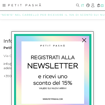
IT
0
 "NEW15" NEL CARRELLO PER RICEVERE IL 15% DI SCONTO SUI NUO
Info contatti
Petit Pasha
Via Cilea, 255 Napoli Corso Umberto I 301 Napoli
info@petitpasha.com, petitpasha@hotmail.it,
adelaide.petitpasha@hotmail.com
+39081643421 , +390812351280
ISCRIVITI ALLA NEWSLETTER