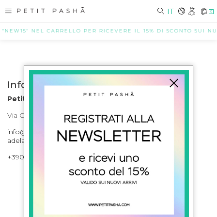
IT
0
 "NEW15" NEL CARRELLO PER RICEVERE IL 15% DI SCONTO SUI NUO
Info contatti
Petit Pasha
Via Cilea, 255 Napoli Corso Umberto I 301 Napoli
info@petitpasha.com, petitpasha@hotmail.it,
adelaide.petitpasha@hotmail.com
+39081643421 , +390812351280
ISCRIVITI ALLA NEWSLETTER