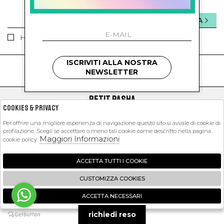
INVIA
Ho letto ed accettato le condizioni sulla privacy.
ISCRIVITI ALLA NOSTRA
kids
kids
NEWSLETTER
PETIT PASHA
Cookies & Privacy
SHOPPING
Per offrire una migliore esperienza di navigazione questo sito si avvale di cookie di
profilazione. Scegli se accettare o meno tali cookie come descritto nella pagina
EXTRA
Maggiori Informazioni
cookie policy.
ACCETTA TUTTI I COOKIE
2026 Petit Pasha - P.iva : 09423341214 Powered by
Atelier
società
gruppo
CUSTOMIZZA COOKIES
Zucchetti
ACCETTA NECESSARI
🍪
richiedi reso