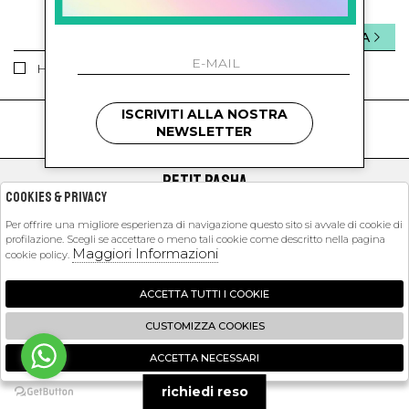
INVIA
Ho letto ed accettato le condizioni sulla privacy.
ISCRIVITI ALLA NOSTRA
kids
kids
NEWSLETTER
PETIT PASHA
Cookies & Privacy
SHOPPING
Per offrire una migliore esperienza di navigazione questo sito si avvale di cookie di
profilazione. Scegli se accettare o meno tali cookie come descritto nella pagina
EXTRA
Maggiori Informazioni
cookie policy.
ACCETTA TUTTI I COOKIE
2026 Petit Pasha - P.iva : 09423341214 Powered by
Atelier
società
gruppo
CUSTOMIZZA COOKIES
Zucchetti
ACCETTA NECESSARI
🍪
richiedi reso