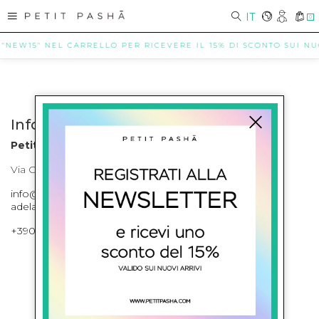
IT
0
 "NEW15" NEL CARRELLO PER RICEVERE IL 15% DI SCONTO SUI NUOV
Info contatti
Petit Pasha
Via Cilea, 255 Napoli Corso Umberto I 301 Napoli
info@petitpasha.com, petitpasha@hotmail.it,
adelaide.petitpasha@hotmail.com
+39081643421 , +390812351280
ISCRIVITI ALLA NEWSLETTER