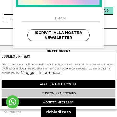
INVIA
Ho letto ed accettato le condizioni sulla privacy.
ISCRIVITI ALLA NOSTRA
kids
kids
NEWSLETTER
PETIT PASHA
Cookies & Privacy
SHOPPING
Per offrire una migliore esperienza di navigazione questo sito si avvale di cookie di
profilazione. Scegli se accettare o meno tali cookie come descritto nella pagina
EXTRA
Maggiori Informazioni
cookie policy.
ACCETTA TUTTI I COOKIE
2026 Petit Pasha - P.iva : 09423341214 Powered by
Atelier
società
gruppo
CUSTOMIZZA COOKIES
Zucchetti
ACCETTA NECESSARI
🍪
richiedi reso