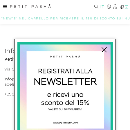
IT
0
 "NEW15" NEL CARRELLO PER RICEVERE IL 15% DI SCONTO SUI NUO
Info contatti
Petit Pasha
Via Cilea, 255 Napoli Corso Umberto I 301 Napoli
info@petitpasha.com, petitpasha@hotmail.it,
adelaide.petitpasha@hotmail.com
+39081643421 , +390812351280
ISCRIVITI ALLA NEWSLETTER