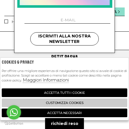
INVIA
Ho letto ed accettato le condizioni sulla privacy.
ISCRIVITI ALLA NOSTRA
kids
kids
NEWSLETTER
PETIT PASHA
Cookies & Privacy
SHOPPING
Per offrire una migliore esperienza di navigazione questo sito si avvale di cookie di
profilazione. Scegli se accettare o meno tali cookie come descritto nella pagina
EXTRA
Maggiori Informazioni
cookie policy.
ACCETTA TUTTI I COOKIE
2026 Petit Pasha - P.iva : 09423341214 Powered by
Atelier
società
gruppo
CUSTOMIZZA COOKIES
Zucchetti
ACCETTA NECESSARI
🍪
richiedi reso