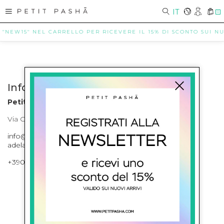
IT
0
 "NEW15" NEL CARRELLO PER RICEVERE IL 15% DI SCONTO SUI NUO
Info contatti
Petit Pasha
Via Cilea, 255 Napoli Corso Umberto I 301 Napoli
info@petitpasha.com, petitpasha@hotmail.it,
adelaide.petitpasha@hotmail.com
+39081643421 , +390812351280
ISCRIVITI ALLA NEWSLETTER