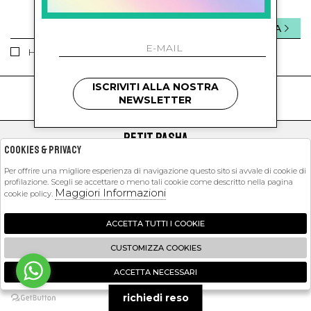
INVIA
Ho letto ed accettato le condizioni sulla privacy.
ISCRIVITI ALLA NOSTRA
kids
kids
NEWSLETTER
PETIT PASHA
Cookies & Privacy
SHOPPING
Per offrire una migliore esperienza di navigazione questo sito si avvale di cookie di
profilazione. Scegli se accettare o meno tali cookie come descritto nella pagina
EXTRA
Maggiori Informazioni
cookie policy.
ACCETTA TUTTI I COOKIE
2026 Petit Pasha - P.iva : 09423341214 Powered by
Atelier
società
gruppo
CUSTOMIZZA COOKIES
Zucchetti
ACCETTA NECESSARI
🍪
richiedi reso