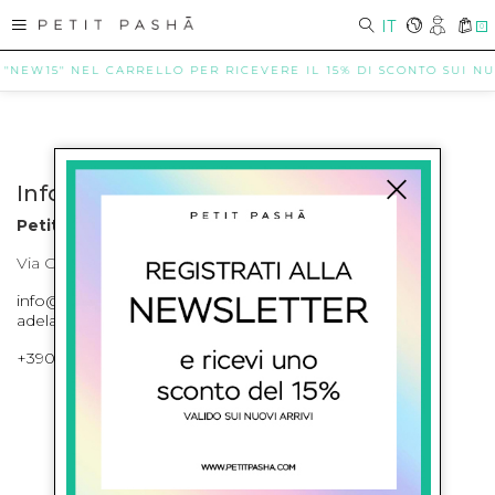
IT
0
 "NEW15" NEL CARRELLO PER RICEVERE IL 15% DI SCONTO SUI NUO
Info contatti
Petit Pasha
Via Cilea, 255 Napoli Corso Umberto I 301 Napoli
info@petitpasha.com, petitpasha@hotmail.it,
adelaide.petitpasha@hotmail.com
+39081643421 , +390812351280
ISCRIVITI ALLA NEWSLETTER