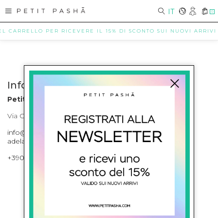
IT
0
EL CARRELLO PER RICEVERE IL 15% DI SCONTO SUI NUOVI ARRIVI (
Info contatti
Petit Pasha
Via Cilea, 255 Napoli Corso Umberto I 301 Napoli
info@petitpasha.com, petitpasha@hotmail.it,
adelaide.petitpasha@hotmail.com
+39081643421 , +390812351280
ISCRIVITI ALLA NEWSLETTER