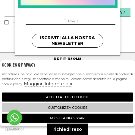
INVIA
Ho letto ed accettato le condizioni sulla privacy.
ISCRIVITI ALLA NOSTRA
kids
kids
NEWSLETTER
PETIT PASHA
Cookies & Privacy
SHOPPING
Per offrire una migliore esperienza di navigazione questo sito si avvale di cookie di
profilazione. Scegli se accettare o meno tali cookie come descritto nella pagina
EXTRA
Maggiori Informazioni
cookie policy.
ACCETTA TUTTI I COOKIE
2026 Petit Pasha - P.iva : 09423341214 Powered by
Atelier
società
gruppo
CUSTOMIZZA COOKIES
Zucchetti
ACCETTA NECESSARI
🍪
richiedi reso