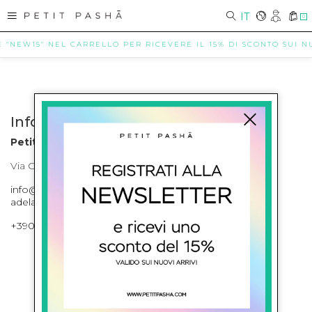
IT
0
E "NEW15" NEL CARRELLO PER RICEVERE IL 15% DI SCONTO SUI NUO
Info contatti
Petit Pasha
Via Cilea, 255 Napoli Corso Umberto I 301 Napoli
info@petitpasha.com, petitpasha@hotmail.it,
adelaide.petitpasha@hotmail.com
+39081643421 , +390812351280
ISCRIVITI ALLA NEWSLETTER