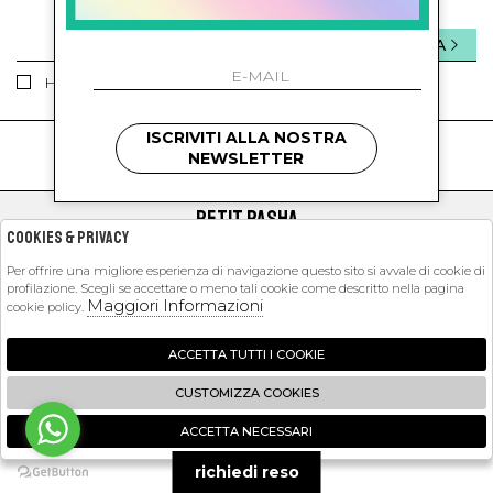
INVIA
Ho letto ed accettato le condizioni sulla privacy.
ISCRIVITI ALLA NOSTRA
kids
kids
NEWSLETTER
PETIT PASHA
Cookies & Privacy
SHOPPING
Per offrire una migliore esperienza di navigazione questo sito si avvale di cookie di
profilazione. Scegli se accettare o meno tali cookie come descritto nella pagina
EXTRA
Maggiori Informazioni
cookie policy.
ACCETTA TUTTI I COOKIE
2026 Petit Pasha - P.iva : 09423341214 Powered by
Atelier
società
gruppo
CUSTOMIZZA COOKIES
Zucchetti
ACCETTA NECESSARI
🍪
richiedi reso