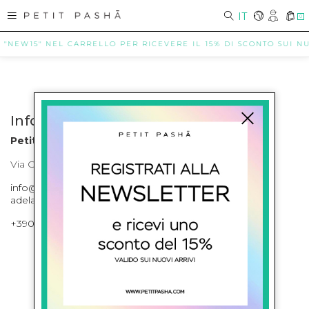
IT
0
E "NEW15" NEL CARRELLO PER RICEVERE IL 15% DI SCONTO SUI NUO
Info contatti
Petit Pasha
Via Cilea, 255 Napoli Corso Umberto I 301 Napoli
info@petitpasha.com, petitpasha@hotmail.it,
adelaide.petitpasha@hotmail.com
+39081643421 , +390812351280
ISCRIVITI ALLA NEWSLETTER