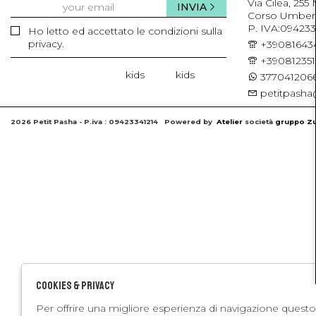
Via Cilea, 255
INVIA
Corso Umberto 
P. IVA:094233
Ho letto ed accettato le condizioni sulla
privacy.
+39081643
+39081235
kids
kids
3770412066
petitpasha@
2026 Petit Pasha - P.iva : 09423341214 Powered by
Atelier
società
gruppo Zu
Cookies & Privacy
Per offrire una migliore esperienza di navigazione questo 