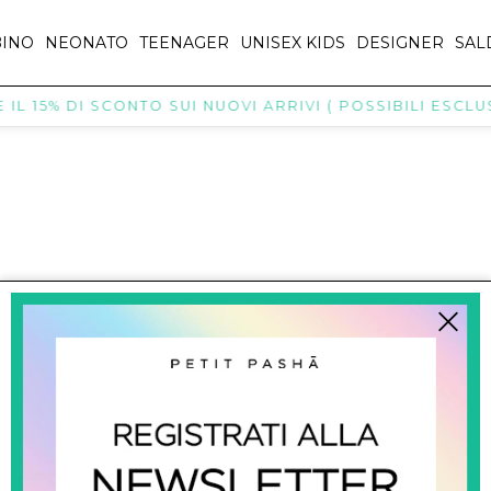
INO
NEONATO
TEENAGER
UNISEX KIDS
DESIGNER
SAL
L 15% DI SCONTO SUI NUOVI ARRIVI ( POSSIBILI ESCLUS
titpasha@hotmail.com
SHOPPING