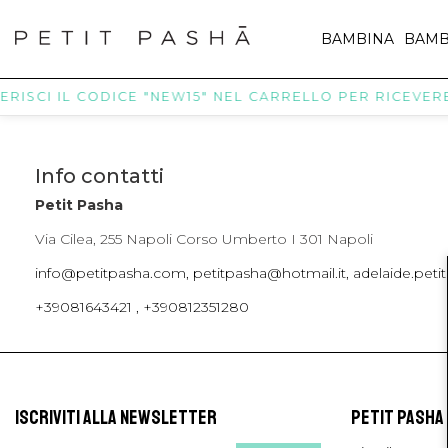
BAMBINA
BAMB
ERISCI IL CODICE "NEW15" NEL CARRELLO PER RICEVERE I
Info contatti
Petit Pasha
Via Cilea, 255 Napoli Corso Umberto I 301 Napoli
info@petitpasha.com, petitpasha@hotmail.it, adelaide.pe
+39081643421 , +390812351280
ISCRIVITI ALLA NEWSLETTER
PETIT PASHA