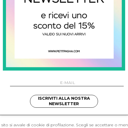
 Napoli
L'azienda
I 301 Napoli - Italia
Resi
41214
Contatti
421
Pagamenti
1280
Spedizione
 , 3397314295
hotmail.it
cchetti
ISCRIVITI ALLA NOSTRA
NEWSLETTER
sito si avvale di cookie di profilazione. Scegli se accettare o me