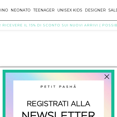
INO
NEONATO
TEENAGER
UNISEX KIDS
DESIGNER
SAL
RICEVERE IL 15% DI SCONTO SUI NUOVI ARRIVI ( POSSIBI
titpasha@hotmail.com
SHOPPING