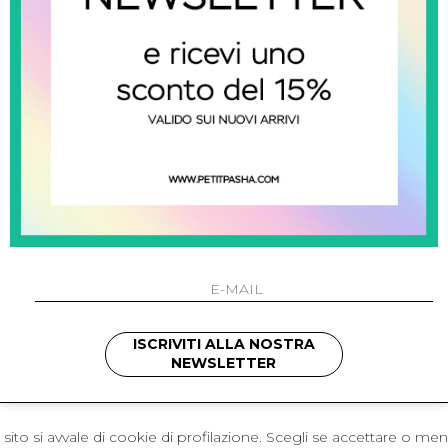
 Napoli
L'azienda
I 301 Napoli - Italia
Resi
41214
Contatti
421
Pagamenti
1280
Spedizione
 , 3397314295
hotmail.it
cchetti
ISCRIVITI ALLA NOSTRA
NEWSLETTER
sito si avvale di cookie di profilazione. Scegli se accettare o me