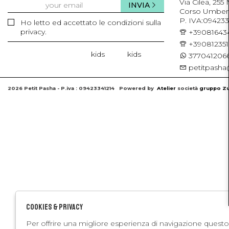
Via Cilea, 255
INVIA
Corso Umberto 
P. IVA:094233
Ho letto ed accettato le condizioni sulla
privacy.
+39081643
+39081235
kids
kids
3770412066
petitpasha@
2026 Petit Pasha - P.iva : 09423341214 Powered by
Atelier
società
gruppo Zu
Cookies & Privacy
Per offrire una migliore esperienza di navigazione questo 