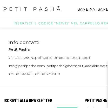
BAMBINA
BAMB
INSERISCI IL CODICE "NEW15" NEL CARRELLO PER 
Info contatti
Petit Pasha
Via Cilea, 255 Napoli Corso Umberto I 301 Napoli
info@petitpasha.com, petitpasha@hotmail.it, adelaide.pe
+39081643421 , +390812351280
ISCRIVITI ALLA NEWSLETTER
PETIT PASHA