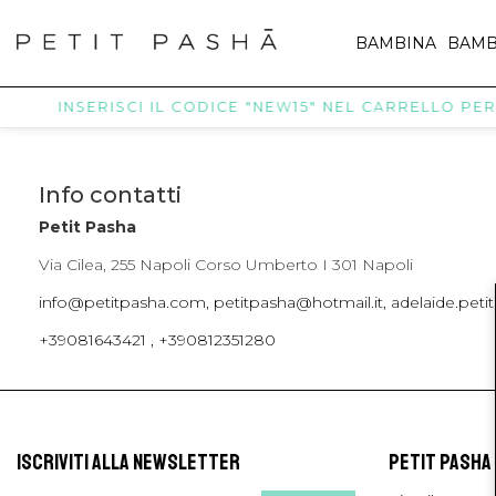
BAMBINA
BAMB
INSERISCI IL CODICE "NEW15" NEL CARRELLO PER R
Info contatti
Petit Pasha
Via Cilea, 255 Napoli Corso Umberto I 301 Napoli
info@petitpasha.com, petitpasha@hotmail.it, adelaide.pe
+39081643421 , +390812351280
ISCRIVITI ALLA NEWSLETTER
PETIT PASHA