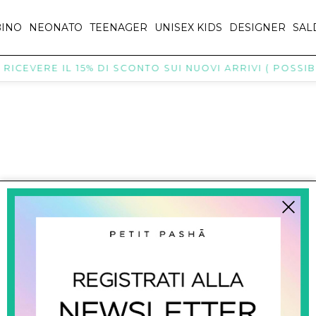
INO
NEONATO
TEENAGER
UNISEX KIDS
DESIGNER
SAL
ICEVERE IL 15% DI SCONTO SUI NUOVI ARRIVI ( POSSIBI
titpasha@hotmail.com
SHOPPING