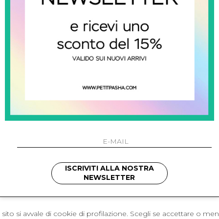
 Napoli
L'azienda
I 301 Napoli - Italia
Resi
41214
Contatti
421
Pagamenti
1280
Spedizione
 , 3397314295
hotmail.it
cchetti
ISCRIVITI ALLA NOSTRA
NEWSLETTER
sito si avvale di cookie di profilazione. Scegli se accettare o me