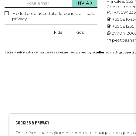
Via Cilea, 255
INVIA
Corso Umberto 
P. IVA:094233
Ho letto ed accettato le condizioni sulla
privacy.
+39081643
+39081235
kids
kids
3770412066
petitpasha@
2026 Petit Pasha - P.iva : 09423341214 Powered by
Atelier
società
gruppo Zu
Cookies & Privacy
Per offrire una migliore esperienza di navigazione questo 