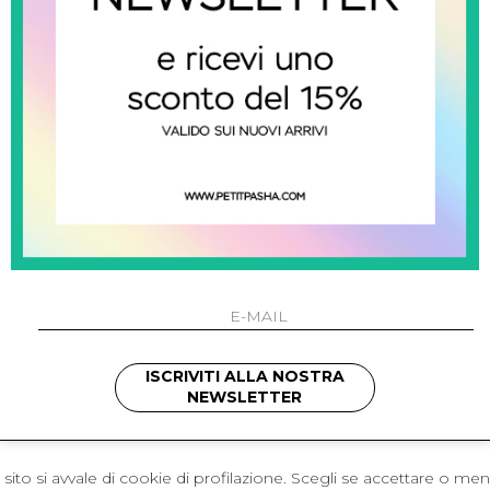
 Napoli
L'azienda
I 301 Napoli - Italia
Resi
41214
Contatti
421
Pagamenti
1280
Spedizione
 , 3397314295
hotmail.it
cchetti
ISCRIVITI ALLA NOSTRA
NEWSLETTER
sito si avvale di cookie di profilazione. Scegli se accettare o me