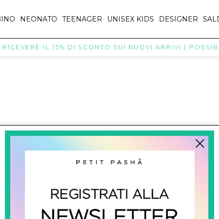
INO
NEONATO
TEENAGER
UNISEX KIDS
DESIGNER
SAL
ICEVERE IL 15% DI SCONTO SUI NUOVI ARRIVI ( POSSIBI
titpasha@hotmail.com
SHOPPING