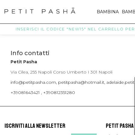
BAMBINA
BAMB
INSERISCI IL CODICE "NEW15" NEL CARRELLO PER R
Info contatti
Petit Pasha
Via Cilea, 255 Napoli Corso Umberto I 301 Napoli
info@petitpasha.com, petitpasha@hotmail.it, adelaide.pe
+39081643421 , +390812351280
ISCRIVITI ALLA NEWSLETTER
PETIT PASHA