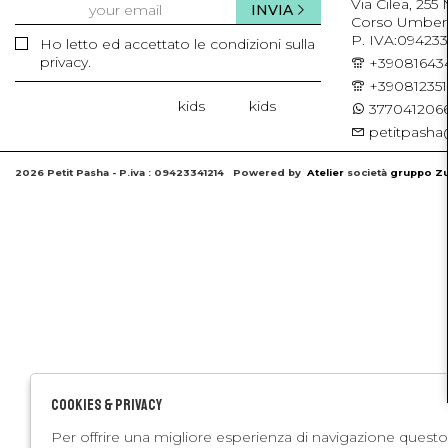
Via Cilea, 255
INVIA
Corso Umberto 
P. IVA:094233
Ho letto ed accettato le condizioni sulla
privacy.
+39081643
+39081235
kids
kids
3770412066
petitpasha@
2026 Petit Pasha - P.iva : 09423341214 Powered by
Atelier
società
gruppo Zu
Cookies & Privacy
Per offrire una migliore esperienza di navigazione questo 