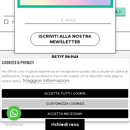
INVIA
Ho letto ed accettato le condizioni sulla privacy.
ISCRIVITI ALLA NOSTRA
kids
kids
NEWSLETTER
PETIT PASHA
Cookies & Privacy
SHOPPING
Per offrire una migliore esperienza di navigazione questo sito si avvale di cookie di
profilazione. Scegli se accettare o meno tali cookie come descritto nella pagina
EXTRA
Maggiori Informazioni
cookie policy.
ACCETTA TUTTI I COOKIE
2026 Petit Pasha - P.iva : 09423341214 Powered by
Atelier
società
gruppo
CUSTOMIZZA COOKIES
Zucchetti
ACCETTA NECESSARI
🍪
richiedi reso