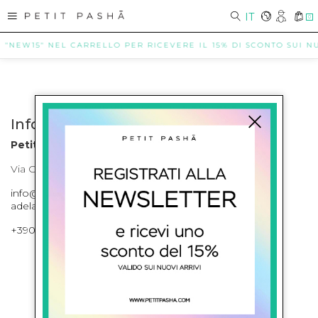
IT
0
E "NEW15" NEL CARRELLO PER RICEVERE IL 15% DI SCONTO SUI NUO
Info contatti
Petit Pasha
Via Cilea, 255 Napoli Corso Umberto I 301 Napoli
info@petitpasha.com, petitpasha@hotmail.it,
adelaide.petitpasha@hotmail.com
+39081643421 , +390812351280
ISCRIVITI ALLA NEWSLETTER