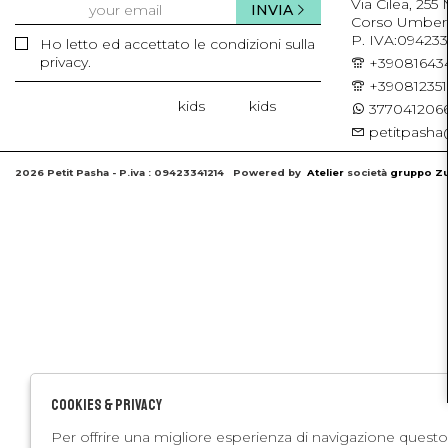
Via Cilea, 255
INVIA
Corso Umberto 
P. IVA:094233
Ho letto ed accettato le condizioni sulla
privacy.
+39081643
+39081235
kids
kids
3770412066
petitpasha@
2026 Petit Pasha - P.iva : 09423341214 Powered by
Atelier
società
gruppo Zu
Cookies & Privacy
Per offrire una migliore esperienza di navigazione questo 