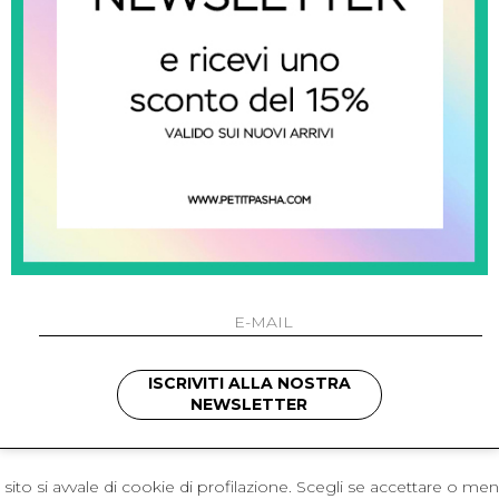
 Napoli
L'azienda
I 301 Napoli - Italia
Resi
41214
Contatti
421
Pagamenti
1280
Spedizione
 , 3397314295
hotmail.it
cchetti
ISCRIVITI ALLA NOSTRA
NEWSLETTER
sito si avvale di cookie di profilazione. Scegli se accettare o me