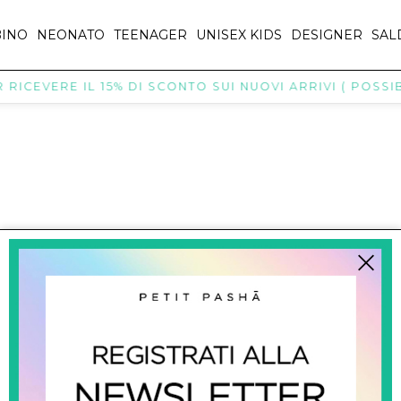
INO
NEONATO
TEENAGER
UNISEX KIDS
DESIGNER
SAL
RICEVERE IL 15% DI SCONTO SUI NUOVI ARRIVI ( POSSIBI
titpasha@hotmail.com
SHOPPING