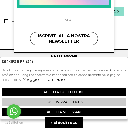
INVIA
Ho letto ed accettato le condizioni sulla privacy.
ISCRIVITI ALLA NOSTRA
kids
kids
NEWSLETTER
PETIT PASHA
Cookies & Privacy
SHOPPING
Per offrire una migliore esperienza di navigazione questo sito si avvale di cookie di
profilazione. Scegli se accettare o meno tali cookie come descritto nella pagina
EXTRA
Maggiori Informazioni
cookie policy.
ACCETTA TUTTI I COOKIE
2026 Petit Pasha - P.iva : 09423341214 Powered by
Atelier
società
gruppo
CUSTOMIZZA COOKIES
Zucchetti
ACCETTA NECESSARI
🍪
richiedi reso