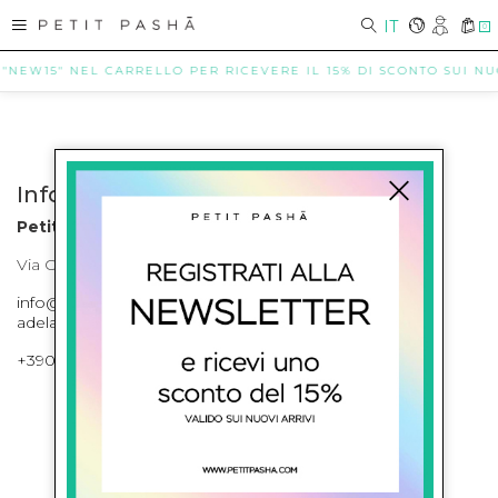
IT
0
 "NEW15" NEL CARRELLO PER RICEVERE IL 15% DI SCONTO SUI NUOV
Info contatti
Petit Pasha
Via Cilea, 255 Napoli Corso Umberto I 301 Napoli
info@petitpasha.com, petitpasha@hotmail.it,
adelaide.petitpasha@hotmail.com
+39081643421 , +390812351280
ISCRIVITI ALLA NEWSLETTER