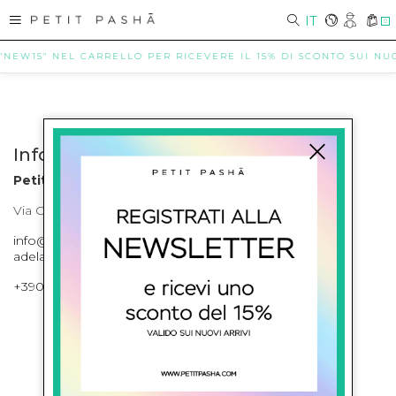
IT
0
 "NEW15" NEL CARRELLO PER RICEVERE IL 15% DI SCONTO SUI NUOV
Info contatti
Petit Pasha
Via Cilea, 255 Napoli Corso Umberto I 301 Napoli
info@petitpasha.com, petitpasha@hotmail.it,
adelaide.petitpasha@hotmail.com
+39081643421 , +390812351280
ISCRIVITI ALLA NEWSLETTER