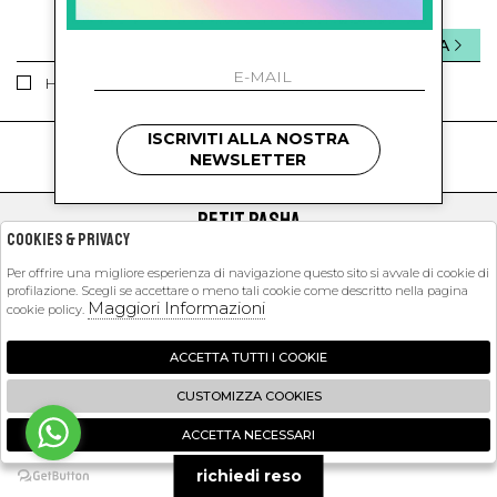
INVIA
Ho letto ed accettato le condizioni sulla privacy.
ISCRIVITI ALLA NOSTRA
kids
kids
NEWSLETTER
PETIT PASHA
Cookies & Privacy
SHOPPING
Per offrire una migliore esperienza di navigazione questo sito si avvale di cookie di
profilazione. Scegli se accettare o meno tali cookie come descritto nella pagina
EXTRA
Maggiori Informazioni
cookie policy.
ACCETTA TUTTI I COOKIE
2026 Petit Pasha - P.iva : 09423341214 Powered by
Atelier
società
gruppo
CUSTOMIZZA COOKIES
Zucchetti
ACCETTA NECESSARI
🍪
richiedi reso