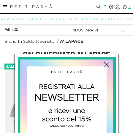
IT
0
"NEW15" NEL CARRELLO PER RICEVERE IL 15% DI SCONTO SUI NUOV
Filtri
Brand In Saldo Neonato
/
A' LAPAGE
SALDI NEONATO A' LAPAGE
SALDI