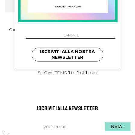
a' lapage
Completo Abito E Coulotte
€ 258.00
-29.8%
€ 181.00
ISCRIVITI ALLA NOSTRA
NEWSLETTER
SHOW ITEMS
1
to
1
of
1
total
ISCRIVITI ALLA NEWSLETTER
INVIA