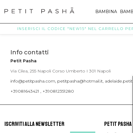
BAMBINA
BAMB
INSERISCI IL CODICE "NEW15" NEL CARRELLO PER 
Info contatti
Petit Pasha
Via Cilea, 255 Napoli Corso Umberto I 301 Napoli
info@petitpasha.com, petitpasha@hotmail.it, adelaide.pe
+39081643421 , +390812351280
ISCRIVITI ALLA NEWSLETTER
PETIT PASHA