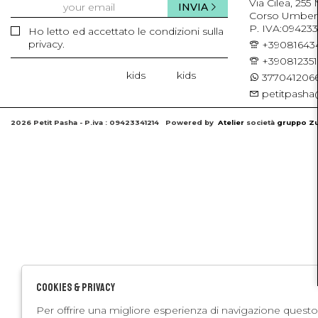
Via Cilea, 255
INVIA
Corso Umberto 
P. IVA:094233
Ho letto ed accettato le condizioni sulla
privacy.
+39081643
+39081235
kids
kids
3770412066
petitpasha@
2026 Petit Pasha - P.iva : 09423341214 Powered by
Atelier
società
gruppo Zu
Cookies & Privacy
Per offrire una migliore esperienza di navigazione questo 