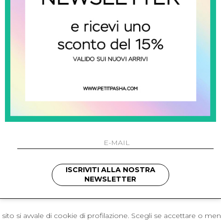
 Napoli
L'azienda
I 301 Napoli - Italia
Resi
41214
Contatti
421
Pagamenti
1280
Spedizione
 , 3397314295
hotmail.it
cchetti
ISCRIVITI ALLA NOSTRA
NEWSLETTER
sito si avvale di cookie di profilazione. Scegli se accettare o me