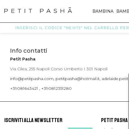
BAMBINA
BAMB
INSERISCI IL CODICE "NEW15" NEL CARRELLO PER R
Info contatti
Petit Pasha
Via Cilea, 255 Napoli Corso Umberto I 301 Napoli
info@petitpasha.com, petitpasha@hotmail.it, adelaide.pe
+39081643421 , +390812351280
ISCRIVITI ALLA NEWSLETTER
PETIT PASHA