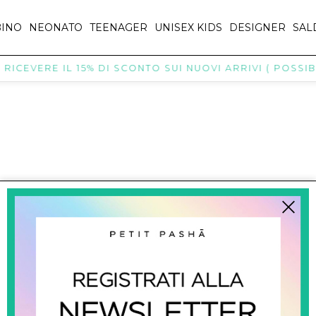
INO
NEONATO
TEENAGER
UNISEX KIDS
DESIGNER
SAL
ICEVERE IL 15% DI SCONTO SUI NUOVI ARRIVI ( POSSIBI
titpasha@hotmail.com
SHOPPING