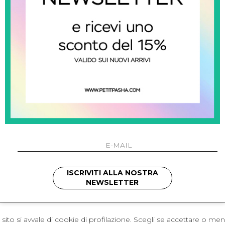
 Napoli
L'azienda
I 301 Napoli - Italia
Resi
41214
Contatti
421
Pagamenti
1280
Spedizione
 , 3397314295
hotmail.it
cchetti
ISCRIVITI ALLA NOSTRA
NEWSLETTER
sito si avvale di cookie di profilazione. Scegli se accettare o me