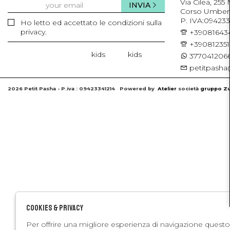
Via Cilea, 255
INVIA
Corso Umberto 
P. IVA:094233
Ho letto ed accettato le condizioni sulla
privacy.
+39081643
+39081235
kids
kids
3770412066
petitpasha@
2026 Petit Pasha - P.iva : 09423341214 Powered by
Atelier
società
gruppo Zu
Cookies & Privacy
Per offrire una migliore esperienza di navigazione questo 