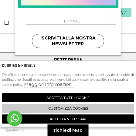
INVIA
Ho letto ed accettato le condizioni sulla privacy.
ISCRIVITI ALLA NOSTRA
kids
kids
NEWSLETTER
PETIT PASHA
Cookies & Privacy
SHOPPING
Per offrire una migliore esperienza di navigazione questo sito si avvale di cookie di
profilazione. Scegli se accettare o meno tali cookie come descritto nella pagina
EXTRA
Maggiori Informazioni
cookie policy.
ACCETTA TUTTI I COOKIE
2026 Petit Pasha - P.iva : 09423341214 Powered by
Atelier
società
gruppo
CUSTOMIZZA COOKIES
Zucchetti
ACCETTA NECESSARI
🍪
richiedi reso