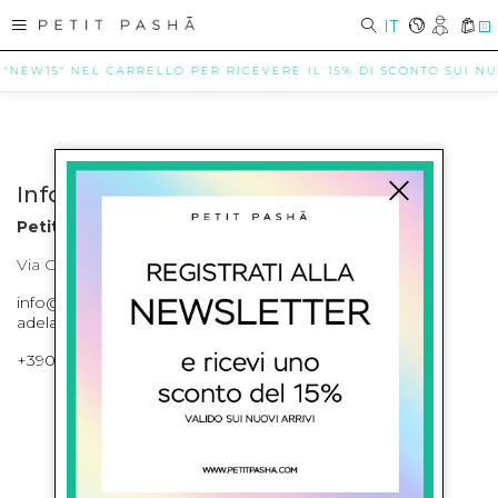
IT
0
 "NEW15" NEL CARRELLO PER RICEVERE IL 15% DI SCONTO SUI NUOV
Info contatti
Petit Pasha
Via Cilea, 255 Napoli Corso Umberto I 301 Napoli
info@petitpasha.com, petitpasha@hotmail.it,
adelaide.petitpasha@hotmail.com
+39081643421 , +390812351280
ISCRIVITI ALLA NEWSLETTER