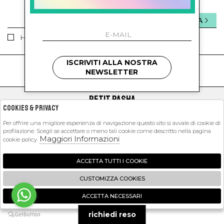
INVIA
Ho letto ed accettato le condizioni sulla privacy.
ISCRIVITI ALLA NOSTRA
kids
kids
NEWSLETTER
PETIT PASHA
Cookies & Privacy
SHOPPING
Per offrire una migliore esperienza di navigazione questo sito si avvale di cookie di
profilazione. Scegli se accettare o meno tali cookie come descritto nella pagina
EXTRA
Maggiori Informazioni
cookie policy.
ACCETTA TUTTI I COOKIE
2026 Petit Pasha - P.iva : 09423341214 Powered by
Atelier
società
gruppo
CUSTOMIZZA COOKIES
Zucchetti
ACCETTA NECESSARI
🍪
richiedi reso