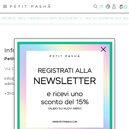
IT
0
 "NEW15" NEL CARRELLO PER RICEVERE IL 15% DI SCONTO SUI NUOV
Info contatti
Petit Pasha
Via Cilea, 255 Napoli Corso Umberto I 301 Napoli
info@petitpasha.com, petitpasha@hotmail.it,
adelaide.petitpasha@hotmail.com
+39081643421 , +390812351280
ISCRIVITI ALLA NEWSLETTER