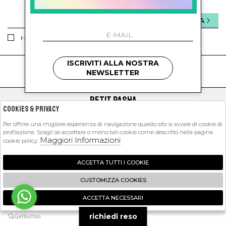
INVIA
Ho letto ed accettato le condizioni sulla privacy.
ISCRIVITI ALLA NOSTRA
kids
kids
NEWSLETTER
PETIT PASHA
Cookies & Privacy
SHOPPING
Per offrire una migliore esperienza di navigazione questo sito si avvale di cookie di
profilazione. Scegli se accettare o meno tali cookie come descritto nella pagina
EXTRA
Maggiori Informazioni
cookie policy.
ACCETTA TUTTI I COOKIE
2026 Petit Pasha - P.iva : 09423341214 Powered by
Atelier
società
gruppo
CUSTOMIZZA COOKIES
Zucchetti
ACCETTA NECESSARI
🍪
richiedi reso