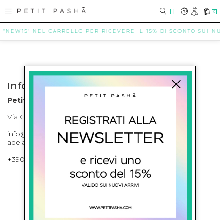
IT
0
E "NEW15" NEL CARRELLO PER RICEVERE IL 15% DI SCONTO SUI NUO
Info contatti
Petit Pasha
Via Cilea, 255 Napoli Corso Umberto I 301 Napoli
info@petitpasha.com, petitpasha@hotmail.it,
adelaide.petitpasha@hotmail.com
+39081643421 , +390812351280
ISCRIVITI ALLA NEWSLETTER