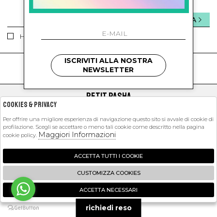
INVIA
Ho letto ed accettato le condizioni sulla privacy.
ISCRIVITI ALLA NOSTRA
kids
kids
NEWSLETTER
PETIT PASHA
Cookies & Privacy
SHOPPING
Per offrire una migliore esperienza di navigazione questo sito si avvale di cookie di
profilazione. Scegli se accettare o meno tali cookie come descritto nella pagina
EXTRA
Maggiori Informazioni
cookie policy.
ACCETTA TUTTI I COOKIE
2026 Petit Pasha - P.iva : 09423341214 Powered by
Atelier
società
gruppo
CUSTOMIZZA COOKIES
Zucchetti
ACCETTA NECESSARI
🍪
richiedi reso