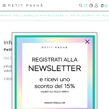
IT
0
"NEW15" NEL CARRELLO PER RICEVERE IL 15% DI SCONTO SUI NUOV
Info contatti
Petit Pasha
Via Cilea, 255 Napoli Corso Umberto I 301 Napoli
info@petitpasha.com, petitpasha@hotmail.it,
adelaide.petitpasha@hotmail.com
+39081643421 , +390812351280
ISCRIVITI ALLA NEWSLETTER