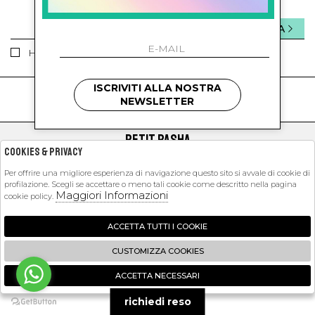
INVIA
Ho letto ed accettato le condizioni sulla privacy.
ISCRIVITI ALLA NOSTRA
kids
kids
NEWSLETTER
PETIT PASHA
Cookies & Privacy
SHOPPING
Per offrire una migliore esperienza di navigazione questo sito si avvale di cookie di
profilazione. Scegli se accettare o meno tali cookie come descritto nella pagina
EXTRA
Maggiori Informazioni
cookie policy.
ACCETTA TUTTI I COOKIE
2026 Petit Pasha - P.iva : 09423341214 Powered by
Atelier
società
gruppo
CUSTOMIZZA COOKIES
Zucchetti
ACCETTA NECESSARI
🍪
richiedi reso