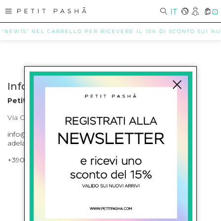
IT
0
 "NEW15" NEL CARRELLO PER RICEVERE IL 15% DI SCONTO SUI NUOV
Info contatti
Petit Pasha
Via Cilea, 255 Napoli Corso Umberto I 301 Napoli
info@petitpasha.com, petitpasha@hotmail.it,
adelaide.petitpasha@hotmail.com
+39081643421 , +390812351280
ISCRIVITI ALLA NEWSLETTER