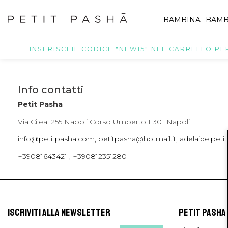
BAMBINA
BAMB
INSERISCI IL CODICE "NEW15" NEL CARRELLO PER 
Info contatti
Petit Pasha
Via Cilea, 255 Napoli Corso Umberto I 301 Napoli
info@petitpasha.com, petitpasha@hotmail.it, adelaide.pe
+39081643421 , +390812351280
ISCRIVITI ALLA NEWSLETTER
PETIT PASHA