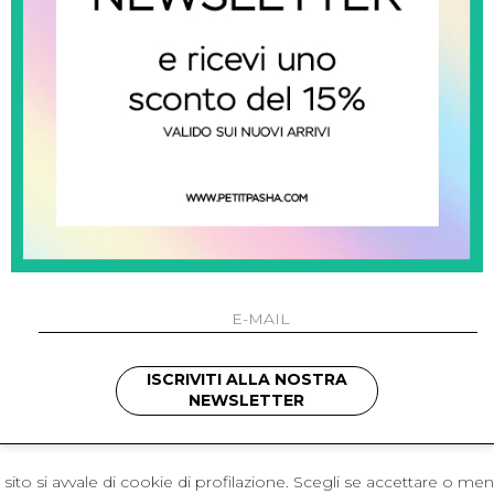
 Napoli
L'azienda
I 301 Napoli - Italia
Resi
41214
Contatti
421
Pagamenti
1280
Spedizione
 , 3397314295
hotmail.it
cchetti
ISCRIVITI ALLA NOSTRA
NEWSLETTER
sito si avvale di cookie di profilazione. Scegli se accettare o me