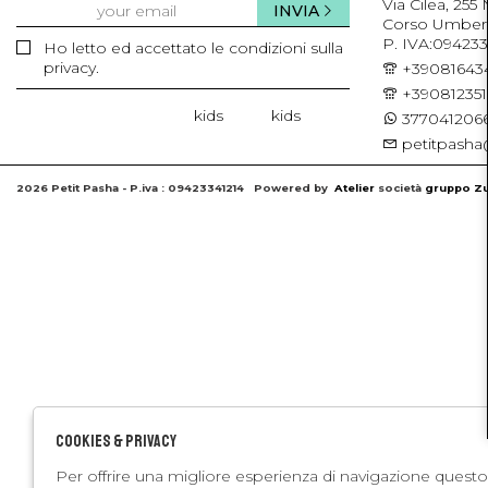
Via Cilea, 255
INVIA
Corso Umberto 
P. IVA:094233
Ho letto ed accettato le condizioni sulla
privacy.
+39081643
+39081235
kids
kids
3770412066
petitpasha@
2026 Petit Pasha - P.iva : 09423341214 Powered by
Atelier
società
gruppo Zu
Cookies & Privacy
Per offrire una migliore esperienza di navigazione questo 