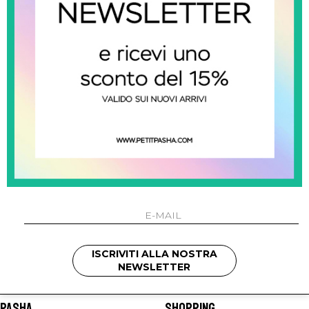
amaya kids
Completino Con Papillon
€ 166.00
SHOW ITEMS
1
to
2
of
2
total
ISCRIVITI ALLA NOSTRA
NEWSLETTER
 PASHA
SHOPPING