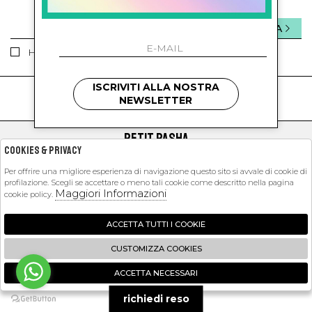
INVIA
Ho letto ed accettato le condizioni sulla privacy.
ISCRIVITI ALLA NOSTRA
kids
kids
NEWSLETTER
PETIT PASHA
Cookies & Privacy
SHOPPING
Per offrire una migliore esperienza di navigazione questo sito si avvale di cookie di
profilazione. Scegli se accettare o meno tali cookie come descritto nella pagina
EXTRA
Maggiori Informazioni
cookie policy.
ACCETTA TUTTI I COOKIE
2026 Petit Pasha - P.iva : 09423341214 Powered by
Atelier
società
gruppo
CUSTOMIZZA COOKIES
Zucchetti
ACCETTA NECESSARI
🍪
richiedi reso