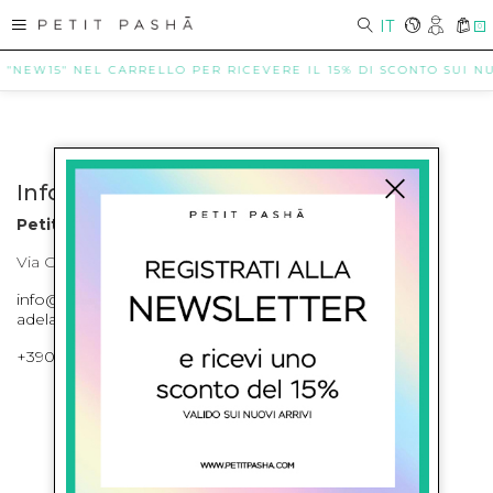
IT
0
E "NEW15" NEL CARRELLO PER RICEVERE IL 15% DI SCONTO SUI NUO
Info contatti
Petit Pasha
Via Cilea, 255 Napoli Corso Umberto I 301 Napoli
info@petitpasha.com, petitpasha@hotmail.it,
adelaide.petitpasha@hotmail.com
+39081643421 , +390812351280
ISCRIVITI ALLA NEWSLETTER