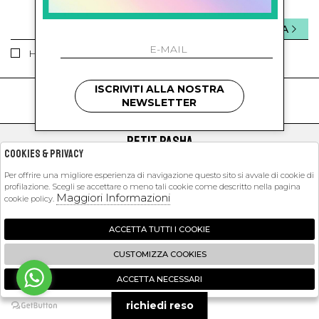
INVIA
Ho letto ed accettato le condizioni sulla privacy.
ISCRIVITI ALLA NOSTRA
kids
kids
NEWSLETTER
PETIT PASHA
Cookies & Privacy
SHOPPING
Per offrire una migliore esperienza di navigazione questo sito si avvale di cookie di
profilazione. Scegli se accettare o meno tali cookie come descritto nella pagina
EXTRA
Maggiori Informazioni
cookie policy.
ACCETTA TUTTI I COOKIE
2026 Petit Pasha - P.iva : 09423341214 Powered by
Atelier
società
gruppo
CUSTOMIZZA COOKIES
Zucchetti
ACCETTA NECESSARI
🍪
richiedi reso