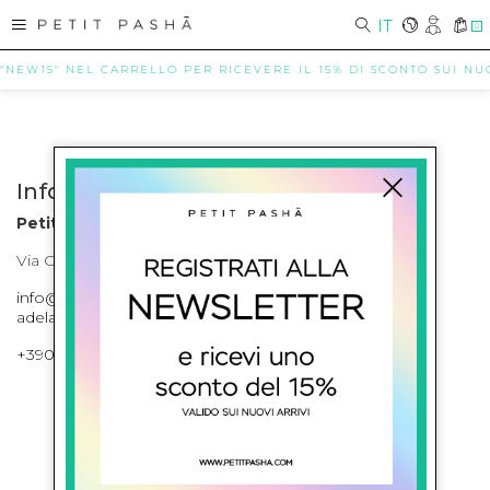
IT
0
 "NEW15" NEL CARRELLO PER RICEVERE IL 15% DI SCONTO SUI NUOV
Info contatti
Petit Pasha
Via Cilea, 255 Napoli Corso Umberto I 301 Napoli
info@petitpasha.com, petitpasha@hotmail.it,
adelaide.petitpasha@hotmail.com
+39081643421 , +390812351280
ISCRIVITI ALLA NEWSLETTER