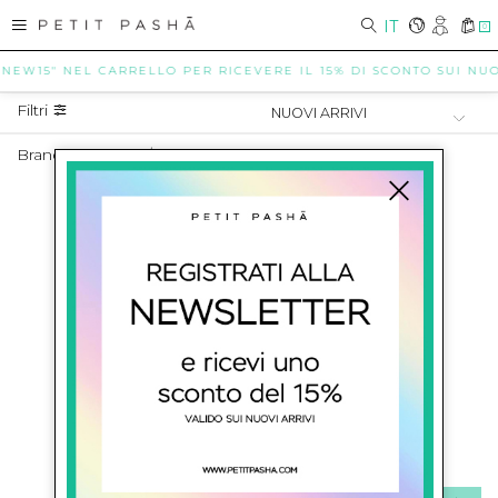
IT
0
"NEW15" NEL CARRELLO PER RICEVERE IL 15% DI SCONTO SUI NUOV
Filtri
Brand Neonato
/
BABYWALKER
NEONATO BABYWALKER
SHOW ITEMS
1
to
0
of
0
total
ISCRIVITI ALLA NEWSLETTER