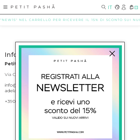
IT
0
 "NEW15" NEL CARRELLO PER RICEVERE IL 15% DI SCONTO SUI NUOV
Info contatti
Petit Pasha
Via Cilea, 255 Napoli Corso Umberto I 301 Napoli
info@petitpasha.com, petitpasha@hotmail.it,
adelaide.petitpasha@hotmail.com
+39081643421 , +390812351280
ISCRIVITI ALLA NEWSLETTER