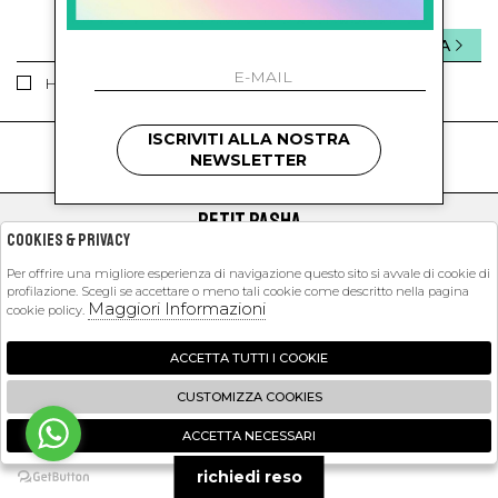
INVIA
Ho letto ed accettato le condizioni sulla privacy.
ISCRIVITI ALLA NOSTRA
kids
kids
NEWSLETTER
PETIT PASHA
Cookies & Privacy
SHOPPING
Per offrire una migliore esperienza di navigazione questo sito si avvale di cookie di
profilazione. Scegli se accettare o meno tali cookie come descritto nella pagina
EXTRA
Maggiori Informazioni
cookie policy.
ACCETTA TUTTI I COOKIE
2026 Petit Pasha - P.iva : 09423341214 Powered by
Atelier
società
gruppo
CUSTOMIZZA COOKIES
Zucchetti
ACCETTA NECESSARI
🍪
richiedi reso