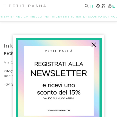
IT
0
 "NEW15" NEL CARRELLO PER RICEVERE IL 15% DI SCONTO SUI NUOV
Info contatti
Petit Pasha
Via Cilea, 255 Napoli Corso Umberto I 301 Napoli
info@petitpasha.com, petitpasha@hotmail.it,
adelaide.petitpasha@hotmail.com
+39081643421 , +390812351280
ISCRIVITI ALLA NEWSLETTER