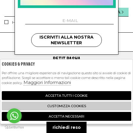
INVIA
Ho letto ed accettato le condizioni sulla privacy.
ISCRIVITI ALLA NOSTRA
kids
kids
NEWSLETTER
PETIT PASHA
Cookies & Privacy
SHOPPING
Per offrire una migliore esperienza di navigazione questo sito si avvale di cookie di
profilazione. Scegli se accettare o meno tali cookie come descritto nella pagina
EXTRA
Maggiori Informazioni
cookie policy.
ACCETTA TUTTI I COOKIE
2026 Petit Pasha - P.iva : 09423341214 Powered by
Atelier
società
gruppo
CUSTOMIZZA COOKIES
Zucchetti
ACCETTA NECESSARI
🍪
richiedi reso