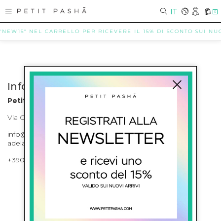
IT
0
 "NEW15" NEL CARRELLO PER RICEVERE IL 15% DI SCONTO SUI NUOV
Info contatti
Petit Pasha
Via Cilea, 255 Napoli Corso Umberto I 301 Napoli
info@petitpasha.com, petitpasha@hotmail.it,
adelaide.petitpasha@hotmail.com
+39081643421 , +390812351280
ISCRIVITI ALLA NEWSLETTER