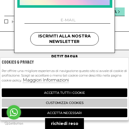
INVIA
Ho letto ed accettato le condizioni sulla privacy.
ISCRIVITI ALLA NOSTRA
kids
kids
NEWSLETTER
PETIT PASHA
Cookies & Privacy
SHOPPING
Per offrire una migliore esperienza di navigazione questo sito si avvale di cookie di
profilazione. Scegli se accettare o meno tali cookie come descritto nella pagina
EXTRA
Maggiori Informazioni
cookie policy.
ACCETTA TUTTI I COOKIE
2026 Petit Pasha - P.iva : 09423341214 Powered by
Atelier
società
gruppo
CUSTOMIZZA COOKIES
Zucchetti
ACCETTA NECESSARI
🍪
richiedi reso