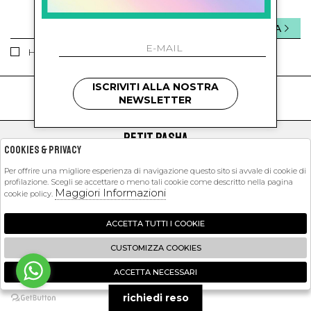
INVIA
Ho letto ed accettato le condizioni sulla privacy.
ISCRIVITI ALLA NOSTRA
kids
kids
NEWSLETTER
PETIT PASHA
Cookies & Privacy
SHOPPING
Per offrire una migliore esperienza di navigazione questo sito si avvale di cookie di
profilazione. Scegli se accettare o meno tali cookie come descritto nella pagina
EXTRA
Maggiori Informazioni
cookie policy.
ACCETTA TUTTI I COOKIE
2026 Petit Pasha - P.iva : 09423341214 Powered by
Atelier
società
gruppo
CUSTOMIZZA COOKIES
Zucchetti
ACCETTA NECESSARI
🍪
richiedi reso