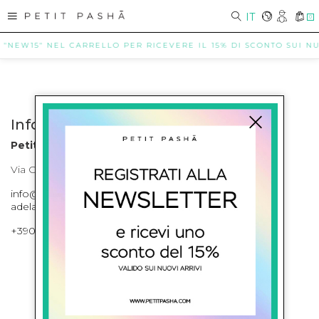
IT
0
E "NEW15" NEL CARRELLO PER RICEVERE IL 15% DI SCONTO SUI NUO
Info contatti
Petit Pasha
Via Cilea, 255 Napoli Corso Umberto I 301 Napoli
info@petitpasha.com, petitpasha@hotmail.it,
adelaide.petitpasha@hotmail.com
+39081643421 , +390812351280
ISCRIVITI ALLA NEWSLETTER