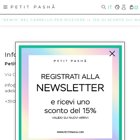
IT
0
E "NEW15" NEL CARRELLO PER RICEVERE IL 15% DI SCONTO SUI NUO
Info contatti
Petit Pasha
Via Cilea, 255 Napoli Corso Umberto I 301 Napoli
info@petitpasha.com, petitpasha@hotmail.it,
adelaide.petitpasha@hotmail.com
+39081643421 , +390812351280
ISCRIVITI ALLA NEWSLETTER