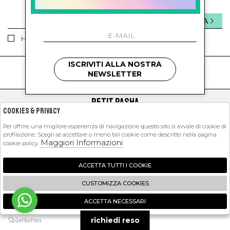
INVIA
Ho letto ed accettato le condizioni sulla privacy.
ISCRIVITI ALLA NOSTRA
kids
kids
NEWSLETTER
PETIT PASHA
Cookies & Privacy
SHOPPING
Per offrire una migliore esperienza di navigazione questo sito si avvale di cookie di
profilazione. Scegli se accettare o meno tali cookie come descritto nella pagina
EXTRA
Maggiori Informazioni
cookie policy.
ACCETTA TUTTI I COOKIE
2026 Petit Pasha - P.iva : 09423341214 Powered by
Atelier
società
gruppo
CUSTOMIZZA COOKIES
Zucchetti
ACCETTA NECESSARI
🍪
richiedi reso