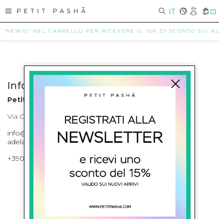
IT
0
E "NEW15" NEL CARRELLO PER RICEVERE IL 15% DI SCONTO SUI NUO
Info contatti
Petit Pasha
Via Cilea, 255 Napoli Corso Umberto I 301 Napoli
info@petitpasha.com, petitpasha@hotmail.it,
adelaide.petitpasha@hotmail.com
+39081643421 , +390812351280
ISCRIVITI ALLA NEWSLETTER