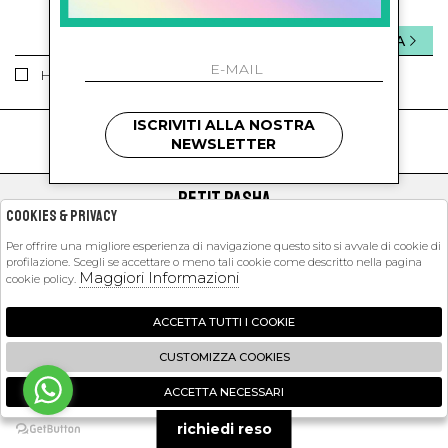
INVIA
Ho letto ed accettato le condizioni sulla privacy.
ISCRIVITI ALLA NOSTRA
kids
kids
NEWSLETTER
PETIT PASHA
Cookies & Privacy
SHOPPING
Per offrire una migliore esperienza di navigazione questo sito si avvale di cookie di
profilazione. Scegli se accettare o meno tali cookie come descritto nella pagina
EXTRA
Maggiori Informazioni
cookie policy.
ACCETTA TUTTI I COOKIE
2026 Petit Pasha - P.iva : 09423341214 Powered by
Atelier
società
gruppo
CUSTOMIZZA COOKIES
Zucchetti
ACCETTA NECESSARI
🍪
richiedi reso