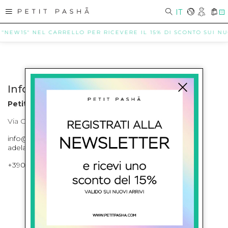
IT
0
 "NEW15" NEL CARRELLO PER RICEVERE IL 15% DI SCONTO SUI NUOV
Info contatti
Petit Pasha
Via Cilea, 255 Napoli Corso Umberto I 301 Napoli
info@petitpasha.com, petitpasha@hotmail.it,
adelaide.petitpasha@hotmail.com
+39081643421 , +390812351280
ISCRIVITI ALLA NEWSLETTER