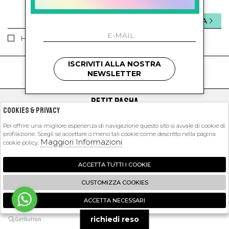
INVIA
Ho letto ed accettato le condizioni sulla privacy.
ISCRIVITI ALLA NOSTRA
kids
kids
NEWSLETTER
PETIT PASHA
Cookies & Privacy
SHOPPING
Per offrire una migliore esperienza di navigazione questo sito si avvale di cookie di
profilazione. Scegli se accettare o meno tali cookie come descritto nella pagina
EXTRA
Maggiori Informazioni
cookie policy.
ACCETTA TUTTI I COOKIE
2026 Petit Pasha - P.iva : 09423341214 Powered by
Atelier
società
gruppo
CUSTOMIZZA COOKIES
Zucchetti
ACCETTA NECESSARI
🍪
richiedi reso