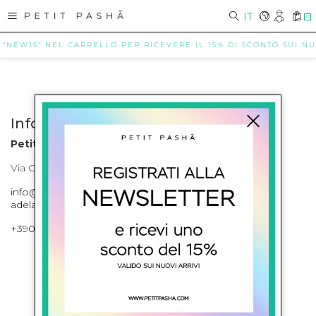
IT
0
 "NEW15" NEL CARRELLO PER RICEVERE IL 15% DI SCONTO SUI NUO
Info contatti
Petit Pasha
Via Cilea, 255 Napoli Corso Umberto I 301 Napoli
info@petitpasha.com, petitpasha@hotmail.it,
adelaide.petitpasha@hotmail.com
+39081643421 , +390812351280
ISCRIVITI ALLA NEWSLETTER