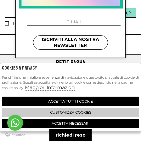
INVIA
Ho letto ed accettato le condizioni sulla privacy.
ISCRIVITI ALLA NOSTRA
kids
kids
NEWSLETTER
PETIT PASHA
Cookies & Privacy
SHOPPING
Per offrire una migliore esperienza di navigazione questo sito si avvale di cookie di
profilazione. Scegli se accettare o meno tali cookie come descritto nella pagina
EXTRA
Maggiori Informazioni
cookie policy.
ACCETTA TUTTI I COOKIE
2026 Petit Pasha - P.iva : 09423341214 Powered by
Atelier
società
gruppo
CUSTOMIZZA COOKIES
Zucchetti
ACCETTA NECESSARI
🍪
richiedi reso